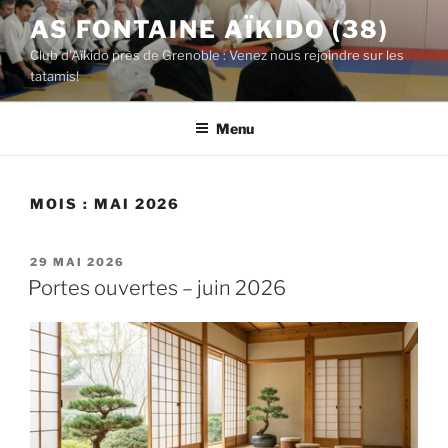
Aller
AS FONTAINE AÏKIDO (38)
au
Club d'Aïkido près de Grenoble : Venez nous rejoindre sur les
contenu
tatamis!
principal
Menu
MOIS :
MAI 2026
PUBLIÉ
29 MAI 2026
LE
Portes ouvertes – juin 2026