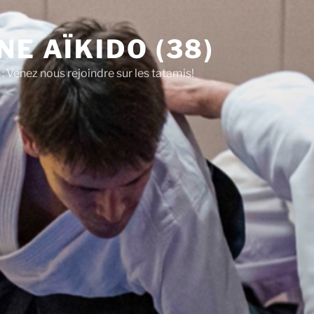
NE AÏKIDO (38)
: Venez nous rejoindre sur les tatamis!