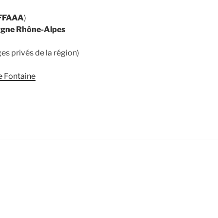
FFAAA
)
rgne Rhône-Alpes
ges privés de la région)
e Fontaine