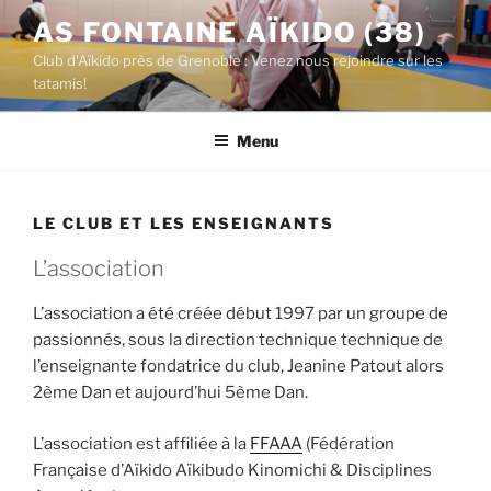
Aller
AS FONTAINE AÏKIDO (38)
au
Club d'Aïkido près de Grenoble : Venez nous rejoindre sur les
contenu
tatamis!
principal
Menu
LE CLUB ET LES ENSEIGNANTS
L’association
L’association a été créée début 1997 par un groupe de
passionnés, sous la direction technique technique de
l’enseignante fondatrice du club, Jeanine Patout alors
2ème Dan et aujourd’hui 5ème Dan.
L’association est affiliée à la
FFAAA
(Fédération
Française d’Aïkido Aïkibudo Kinomichi & Disciplines