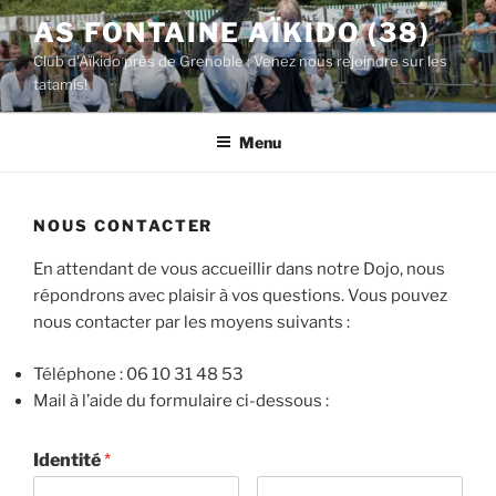
Aller
AS FONTAINE AÏKIDO (38)
au
Club d'Aïkido près de Grenoble : Venez nous rejoindre sur les
contenu
tatamis!
principal
Menu
NOUS CONTACTER
En attendant de vous accueillir dans notre Dojo, nous
répondrons avec plaisir à vos questions. Vous pouvez
nous contacter par les moyens suivants :
Téléphone : 06 10 31 48 53
Mail à l’aide du formulaire ci-dessous :
Identité
*