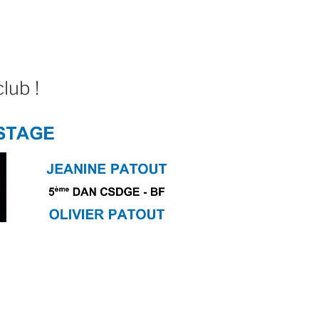
lub !