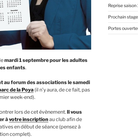
Reprise saiso
Prochain stage 
Portes ouverte
le
mardi 1 septembre pour les adultes
les enfants
.
nt au forum des associations le samedi
parc de la Poya
(il n’y aura, de ce fait, pas
emier week-end).
contrer lors de cet évènement.
Il vous
er à
votre inscription
au club afin de
ratives en début de séance (pensez à
tion complet).