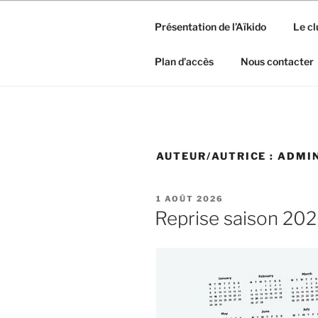
Présentation de l’Aïkido
Le cl
Plan d’accès
Nous contacter
AUTEUR/AUTRICE :
ADMI
PUBLIÉ
1 AOÛT 2026
LE
Reprise saison 20